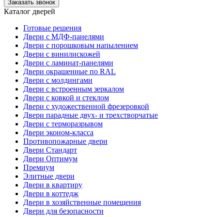
Заказать звонок
Каталог дверей
Готовые решения
Двери с МДФ-панелями
Двери с порошковым напылением
Двери с винилискожей
Двери с ламинат-панелями
Двери окрашенные по RAL
Двери с молдингами
Двери с встроенным зеркалом
Двери с ковкой и стеклом
Двери с художественной фрезеровкой
Двери парадные двух- и трехстворчатые
Двери с терморазрывом
Двери эконом-класса
Противопожарные двери
Двери Стандарт
Двери Оптимум
Премиум
Элитные двери
Двери в квартиру
Двери в коттедж
Двери в хозяйственные помещения
Двери для безопасности