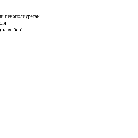
ли пенополиуретан
еля
 (на выбор)