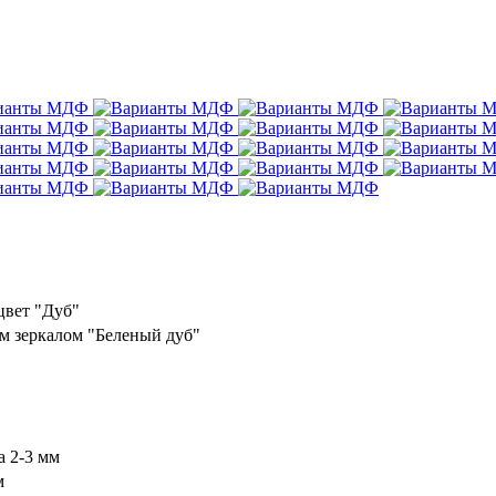
цвет "Дуб"
м зеркалом "Беленый дуб"
а 2-3 мм
м