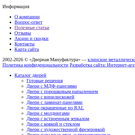
Информация
О компании
Вопрос-ответ
Полезные статьи
Отзывы
Акции и скидки
Контакты
Карта сайта
2002-2026 © «Дверная Мануфактура» —
клинские металлическ
Политика конфиденциальности
Разработка сайта: Интернет-аг
Каталог дверей
Готовые решения
Двери с МДФ-панелями
Двери с порошковым напылением
Двери с винилискожей
Двери с ламинат-панелями
Двери окрашенные по RAL
Двери с молдингами
Двери с встроенным зеркалом
Двери с ковкой и стеклом
Двери с художественной фрезеровкой
Двери парадные двух- и трехстворчатые