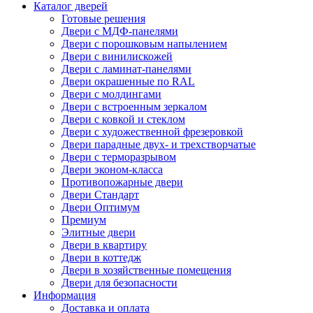
Каталог дверей
Готовые решения
Двери с МДФ-панелями
Двери с порошковым напылением
Двери с винилискожей
Двери с ламинат-панелями
Двери окрашенные по RAL
Двери с молдингами
Двери с встроенным зеркалом
Двери с ковкой и стеклом
Двери с художественной фрезеровкой
Двери парадные двух- и трехстворчатые
Двери с терморазрывом
Двери эконом-класса
Противопожарные двери
Двери Стандарт
Двери Оптимум
Премиум
Элитные двери
Двери в квартиру
Двери в коттедж
Двери в хозяйственные помещения
Двери для безопасности
Информация
Доставка и оплата