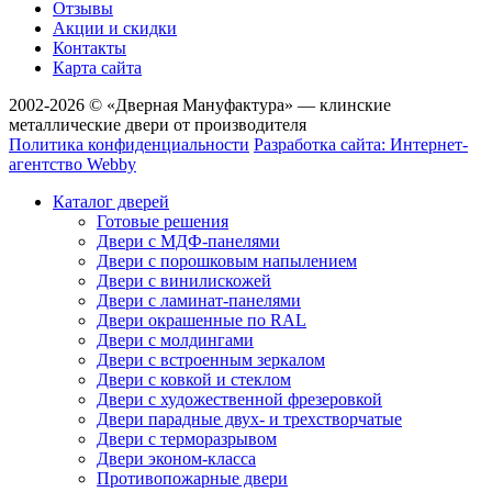
Отзывы
Акции и скидки
Контакты
Карта сайта
2002-2026 © «Дверная Мануфактура» — клинские
металлические двери от производителя
Политика конфиденциальности
Разработка сайта: Интернет-
агентство Webby
Каталог дверей
Готовые решения
Двери с МДФ-панелями
Двери с порошковым напылением
Двери с винилискожей
Двери с ламинат-панелями
Двери окрашенные по RAL
Двери с молдингами
Двери с встроенным зеркалом
Двери с ковкой и стеклом
Двери с художественной фрезеровкой
Двери парадные двух- и трехстворчатые
Двери с терморазрывом
Двери эконом-класса
Противопожарные двери