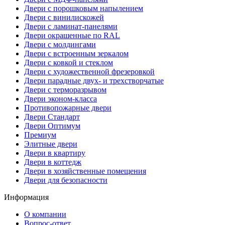
Двери с порошковым напылением
Двери с винилискожей
Двери с ламинат-панелями
Двери окрашенные по RAL
Двери с молдингами
Двери с встроенным зеркалом
Двери с ковкой и стеклом
Двери с художественной фрезеровкой
Двери парадные двух- и трехстворчатые
Двери с терморазрывом
Двери эконом-класса
Противопожарные двери
Двери Стандарт
Двери Оптимум
Премиум
Элитные двери
Двери в квартиру
Двери в коттедж
Двери в хозяйственные помещения
Двери для безопасности
Информация
О компании
Вопрос-ответ