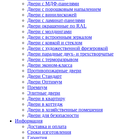
Двери с МДФ-панелями
Двери с порошковым напылением
Двери с винилискожей
Двери с ламинат-панелями
Двери окрашенные по RAL
Двери с молдингами
Двери с встроенным зеркалом
Двери с ковкой и стеклом
Двери с художественной фрезеровкой
Двери парадные двух- и трехстворчатые
Двери с терморазрывом
Двери эконом-класса
Противопожарные двери
Двери Стандарт
Двери Оптимум
Премиум
Элитные двери
Двери в квартиру
Двери в коттедж
Двери в хозяйственные помещения
Двери для безопасности
Информация
Доставка и оплата
Сроки изготовления
Гарантия