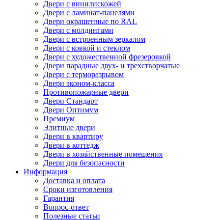
Двери с винилискожей
Двери с ламинат-панелями
Двери окрашенные по RAL
Двери с молдингами
Двери с встроенным зеркалом
Двери с ковкой и стеклом
Двери с художественной фрезеровкой
Двери парадные двух- и трехстворчатые
Двери с терморазрывом
Двери эконом-класса
Противопожарные двери
Двери Стандарт
Двери Оптимум
Премиум
Элитные двери
Двери в квартиру
Двери в коттедж
Двери в хозяйственные помещения
Двери для безопасности
Информация
Доставка и оплата
Сроки изготовления
Гарантия
Вопрос-ответ
Полезные статьи