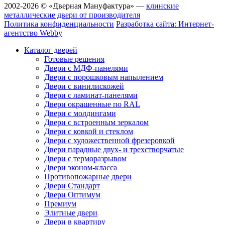
2002-2026 © «Дверная Мануфактура» —
клинские
металлические двери от производителя
Политика конфиденциальности
Разработка сайта: Интернет-
агентство Webby
Каталог дверей
Готовые решения
Двери с МДФ-панелями
Двери с порошковым напылением
Двери с винилискожей
Двери с ламинат-панелями
Двери окрашенные по RAL
Двери с молдингами
Двери с встроенным зеркалом
Двери с ковкой и стеклом
Двери с художественной фрезеровкой
Двери парадные двух- и трехстворчатые
Двери с терморазрывом
Двери эконом-класса
Противопожарные двери
Двери Стандарт
Двери Оптимум
Премиум
Элитные двери
Двери в квартиру