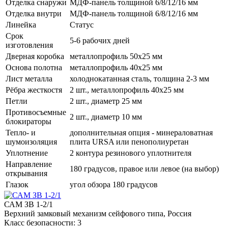
Отделка снаружи
МДФ-панель толщиной 6/8/12/16 мм
Отделка внутри
МДФ-панель толщиной 6/8/12/16 мм
Линейка
Статус
Срок
5-6 рабочих дней
изготовления
Дверная коробка
металлопрофиль 50x25 мм
Основа полотна
металлопрофиль 40x25 мм
Лист металла
холоднокатанная сталь, толщина 2-3 мм
Рёбра жесткостя
2 шт., металлопрофиль 40х25 мм
Петли
2 шт., диаметр 25 мм
Противосъемные
2 шт., диаметр 10 мм
блокираторы
Тепло- и
дополнительная опция - минераловатная
шумоизоляция
плита URSA или пенополиуретан
Уплотнение
2 контура резинового уплотнителя
Направление
180 градусов, правое или левое (на выбор)
открывания
Глазок
угол обзора 180 градусов
САМ ЗВ 1-2/1
Верхний замковый механизм сейфового типа, Россия
Класс безопасности: 3