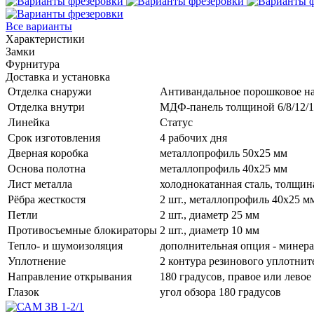
Все варианты
Характеристики
Замки
Фурнитура
Доставка и установка
Отделка снаружи
Антивандальное порошковое н
Отделка внутри
МДФ-панель толщиной 6/8/12/
Линейка
Статус
Срок изготовления
4 рабочих дня
Дверная коробка
металлопрофиль 50x25 мм
Основа полотна
металлопрофиль 40x25 мм
Лист металла
холоднокатанная сталь, толщин
Рёбра жесткостя
2 шт., металлопрофиль 40х25 м
Петли
2 шт., диаметр 25 мм
Противосъемные блокираторы
2 шт., диаметр 10 мм
Тепло- и шумоизоляция
дополнительная опция - минер
Уплотнение
2 контура резинового уплотнит
Направление открывания
180 градусов, правое или левое
Глазок
угол обзора 180 градусов