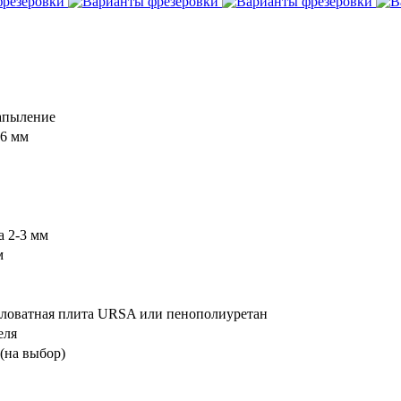
апыление
16 мм
а 2-3 мм
м
аловатная плита URSA или пенополиуретан
еля
 (на выбор)