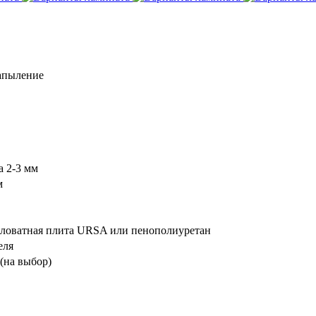
апыление
а 2-3 мм
м
аловатная плита URSA или пенополиуретан
еля
 (на выбор)