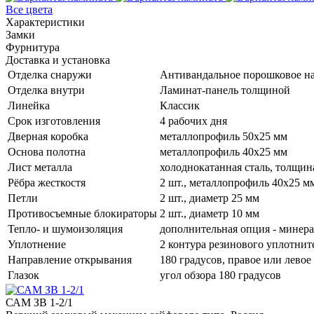
Все цвета
Характеристики
Замки
Фурнитура
Доставка и установка
Отделка снаружи
Антивандальное порошковое н
Отделка внутри
Ламинат-панель толщиной
Линейка
Классик
Срок изготовления
4 рабочих дня
Дверная коробка
металлопрофиль 50x25 мм
Основа полотна
металлопрофиль 40x25 мм
Лист металла
холоднокатанная сталь, толщин
Рёбра жесткостя
2 шт., металлопрофиль 40х25 м
Петли
2 шт., диаметр 25 мм
Противосъемные блокираторы
2 шт., диаметр 10 мм
Тепло- и шумоизоляция
дополнительная опция - минер
Уплотнение
2 контура резинового уплотнит
Направление открывания
180 градусов, правое или левое
Глазок
угол обзора 180 градусов
САМ ЗВ 1-2/1