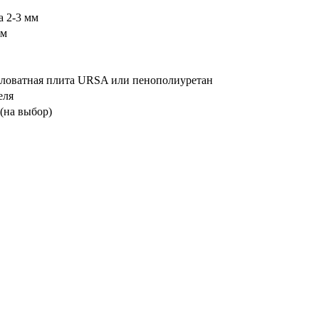
а 2-3 мм
мм
аловатная плита URSA или пенополиуретан
еля
 (на выбор)