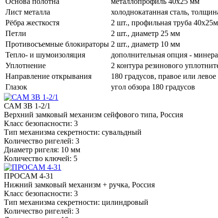
Основа полотна
металлопрофиль 40x25 мм
Лист металла
холоднокатанная сталь, толщин
Рёбра жесткостя
2 шт., профильная труба 40х25
Петли
2 шт., диаметр 25 мм
Противосъемные блокираторы
2 шт., диаметр 10 мм
Тепло- и шумоизоляция
дополнительная опция - минер
Уплотнение
2 контура резинового уплотнит
Направление открывания
180 градусов, правое или левое
Глазок
угол обзора 180 градусов
САМ ЗВ 1-2/1
Верхний замковый механизм сейфового типа, Россия
Класс безопасности: 3
Тип механизма секретности: сувальдный
Количество ригелей: 3
Диаметр ригеля: 10 мм
Количество ключей: 5
ПРОСАМ 4-31
Нижний замковый механизм + ручка, Россия
Класс безопасности: 3
Тип механизма секретности: цилиндровый
Количество ригелей: 3