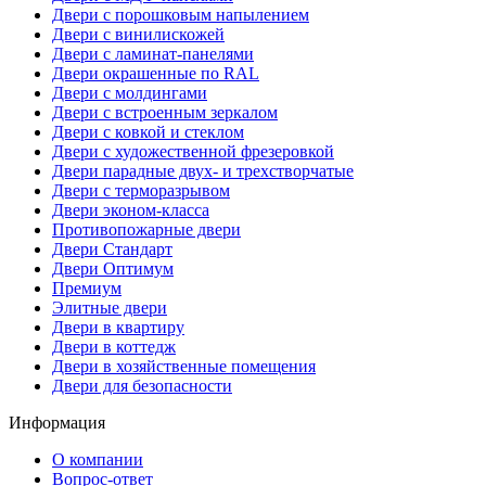
Двери с порошковым напылением
Двери с винилискожей
Двери с ламинат-панелями
Двери окрашенные по RAL
Двери с молдингами
Двери с встроенным зеркалом
Двери с ковкой и стеклом
Двери с художественной фрезеровкой
Двери парадные двух- и трехстворчатые
Двери с терморазрывом
Двери эконом-класса
Противопожарные двери
Двери Стандарт
Двери Оптимум
Премиум
Элитные двери
Двери в квартиру
Двери в коттедж
Двери в хозяйственные помещения
Двери для безопасности
Информация
О компании
Вопрос-ответ