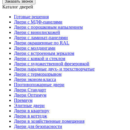
Заказать звонок
Каталог дверей
Готовые решения
Двери с МДФ-панелями
Двери с порошковым напылением
Двери с винилискожей
Двери с ламинат-панелями
Двери окрашенные по RAL
Двери с молдингами
Двери с встроенным зеркалом
Двери с ковкой и стеклом
Двери с художественной фрезеровкой
Двери парадные двух- и трехстворчатые
Двери с терморазрывом
Двери эконом-класса
Противопожарные двери
Двери Стандарт
Двери Оптимум
Премиум
Элитные двери
Двери в квартиру
Двери в коттедж
Двери в хозяйственные помещения
Двери для безопасности