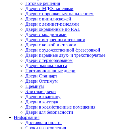
Готовые решения
Двери с МДФ-панелями
Двери с порошковым напылением
Двери с винилискожей
Двери с ламинат-панелями
Двери окрашенные по RAL
Двери с молдингами
Двери с встроенным зеркалом
Двери с ковкой и стеклом
Двери с художественной фрезеровкой
Двери парадные двух- и трехстворчатые
Двери с терморазрывом
Двери эконом-класса
Противопожарные двери
Двери Стандарт
Двери Оптимум
Премиум
Элитные двери
Двери в квартиру
Двери в коттедж
Двери в хозяйственные помещения
Двери для безопасности
Информация
Доставка и оплата
Сроки изготовления