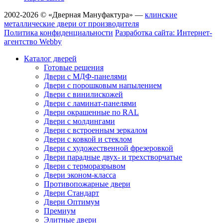
2002-2026 © «Дверная Мануфактура» —
клинские
металлические двери от производителя
Политика конфиденциальности
Разработка сайта: Интернет-
агентство Webby
Каталог дверей
Готовые решения
Двери с МДФ-панелями
Двери с порошковым напылением
Двери с винилискожей
Двери с ламинат-панелями
Двери окрашенные по RAL
Двери с молдингами
Двери с встроенным зеркалом
Двери с ковкой и стеклом
Двери с художественной фрезеровкой
Двери парадные двух- и трехстворчатые
Двери с терморазрывом
Двери эконом-класса
Противопожарные двери
Двери Стандарт
Двери Оптимум
Премиум
Элитные двери